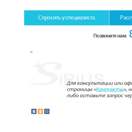
Спросить у специалиста
Расс
Позвоните нам:
<
Для консультации или оф
страницы «
Контакты
»,
либо оставьте запрос че