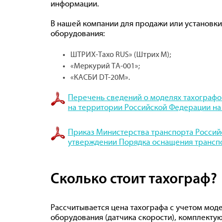
информации.
В нашей компании для продажи или установ
оборудования:
ШТРИХ-Тахо RUS» (Штрих М);
«Меркурий ТА-001»;
«КАСБИ DT-20М».
Перечень сведений о моделях тахографо
на территории Российской Федерации на 
Приказ Министерства транспорта Российс
утверждении Порядка оснащения трансп
Сколько стоит тахограф?
Рассчитывается цена тахографа с учетом мод
оборудования (датчика скорости), комплекту