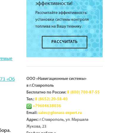
эффективности!
Рассчитайте эффективность
установки системы контроля
топлива на Вашу технику.
РАССЧИТАТЬ
руемые
273 «Об
ООО «Навигационные системы»
в г.Ставрополь
Бесплатно по России:
8 (800) 700-87-55
Тел.:
8 (8652) 20-58-40
+79604638036
Email:
sales@glonass-expert.ru
г.Ставрополь, ул. Маршала
Адрес:
Жукова, 23
бора.