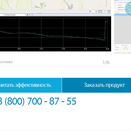
топлива
1/6
читать эффективность
Заказать продукт
8 (800) 700 - 87 - 55