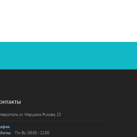
онтакты
таврополь
ул. Маршала Жукова, 23
рафик
Пн.-Вс.: 09:00 - 22:00
аботы: