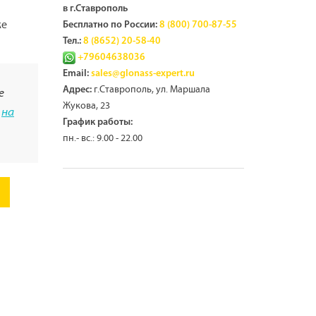
в г.Ставрополь
же
Бесплатно по России:
8 (800) 700-87-55
Тел.:
8 (8652) 20-58-40
+79604638036
Email:
sales@glonass-expert.ru
г.Ставрополь, ул. Маршала
Адрес:
е
Жукова, 23
а
на
График работы:
пн.- вс.: 9.00 - 22.00