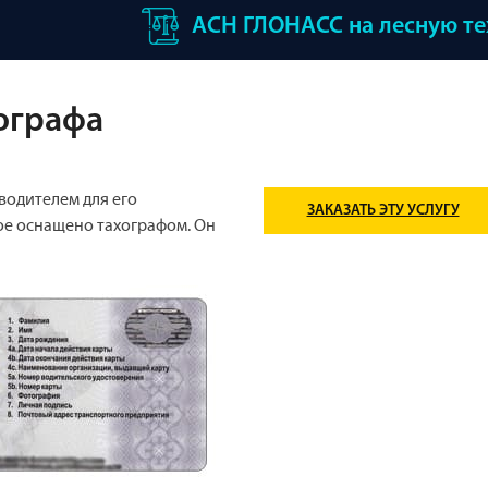
АСН ГЛОНАСС на лесную т
хографа
 водителем для его
ЗАКАЗАТЬ ЭТУ УСЛУГУ
ое оснащено тахографом. Он