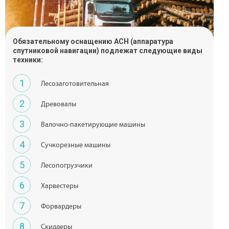
Обязательному оснащению АСН (аппаратура
спутниковой навигации) подлежат следующие виды
техники:
1
Лесозаготовительная
2
Древовалы
3
Валочно-пакетирующие машины
4
Сучкорезные машины
5
Лесопогрузчики
6
Харвестеры
7
Форвардеры
8
Скиддеры